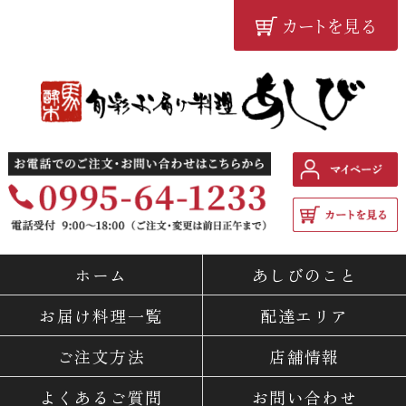
カートを見る
鹿児島の配達弁当・仕出し
料理専門店 『旬彩お届け料
ホーム
あしびのこと
理 あしび』
お届け料理一覧
配達エリア
ご注文方法
店舗情報
よくあるご質問
お問い合わせ