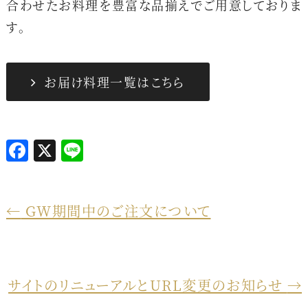
合わせたお料理を豊富な品揃えでご用意しておりま
す。
お届け料理一覧はこちら
F
X
L
a
i
c
n
←
GW期間中のご注文について
e
e
b
o
o
サイトのリニューアルとURL変更のお知らせ
→
k