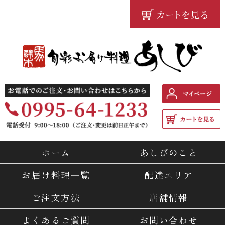
カートを見る
鹿児島の配達弁当・仕出し
料理専門店 『旬彩お届け料
ホーム
あしびのこと
理 あしび』
お届け料理一覧
配達エリア
ご注文方法
店舗情報
よくあるご質問
お問い合わせ