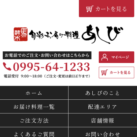
カートを見る
鹿児島の配達弁当・仕出し
料理専門店 『旬彩お届け料
ホーム
あしびのこと
理 あしび』
お届け料理一覧
配達エリア
ご注文方法
店舗情報
よくあるご質問
お問い合わせ