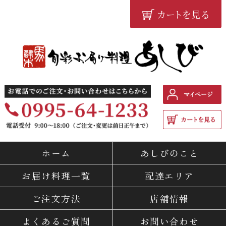
カートを見る
鹿児島の配達弁当・仕出し
料理専門店 『旬彩お届け料
ホーム
あしびのこと
理 あしび』
お届け料理一覧
配達エリア
ご注文方法
店舗情報
よくあるご質問
お問い合わせ