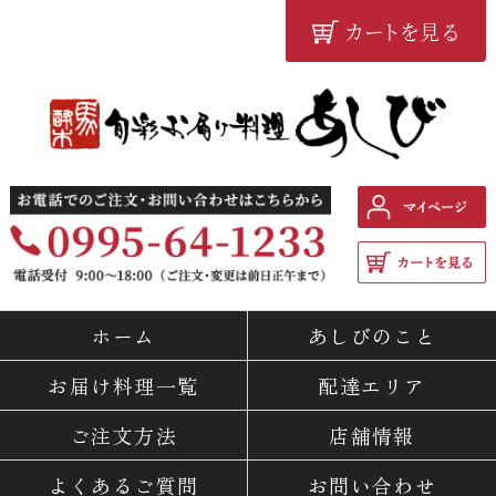
カートを見る
鹿児島の配達弁当・仕出し
料理専門店 『旬彩お届け料
ホーム
あしびのこと
理 あしび』
お届け料理一覧
配達エリア
ご注文方法
店舗情報
よくあるご質問
お問い合わせ